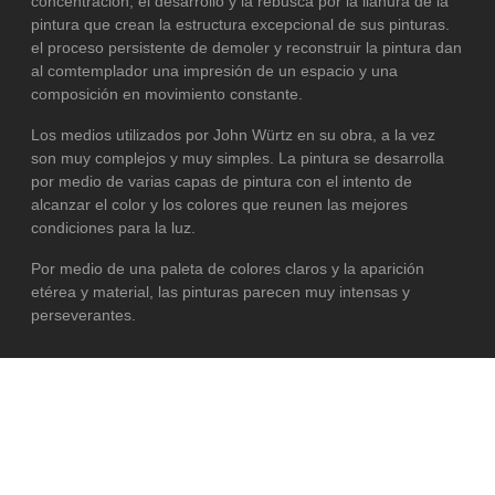
concentración, el desarrollo y la rebusca por la llanura de la
pintura que crean la estructura excepcional de sus pinturas.
el proceso persistente de demoler y reconstruir la pintura dan
al comtemplador una impresión de un espacio y una
composición en movimiento constante.
Los medios utilizados por John Würtz en su obra, a la vez
son muy complejos y muy simples. La pintura se desarrolla
por medio de varias capas de pintura con el intento de
alcanzar el color y los colores que reunen las mejores
condiciones para la luz.
Por medio de una paleta de colores claros y la aparición
etérea y material, las pinturas parecen muy intensas y
perseverantes.